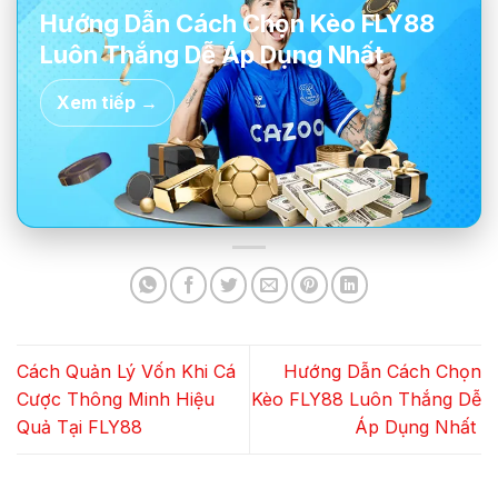
Hướng Dẫn Cách Chọn Kèo FLY88
Luôn Thắng Dễ Áp Dụng Nhất
Xem tiếp →
Cách Quản Lý Vốn Khi Cá
Hướng Dẫn Cách Chọn
Cược Thông Minh Hiệu
Kèo FLY88 Luôn Thắng Dễ
Quả Tại FLY88
Áp Dụng Nhất