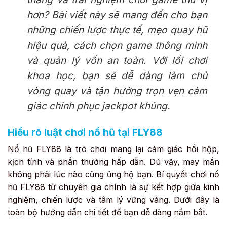
hơn? Bài viết này sẽ mang đến cho bạn
những chiến lược thực tế, mẹo quay hũ
hiệu quả, cách chọn game thông minh
và quản lý vốn an toàn. Với lối chơi
khoa học, bạn sẽ dễ dàng làm chủ
vòng quay và tận hưởng trọn vẹn cảm
giác chinh phục jackpot khủng.
Hiểu rõ luật chơi nổ hũ tại FLY88
Nổ hũ FLY88 là trò chơi mang lại cảm giác hồi hộp,
kịch tính và phần thưởng hấp dẫn. Dù vậy, may mắn
không phải lúc nào cũng ủng hộ bạn. Bí quyết chơi nổ
hũ FLY88 từ chuyên gia chính là sự kết hợp giữa kinh
nghiệm, chiến lược và tâm lý vững vàng. Dưới đây là
toàn bộ hướng dẫn chi tiết để bạn dễ dàng nắm bắt.