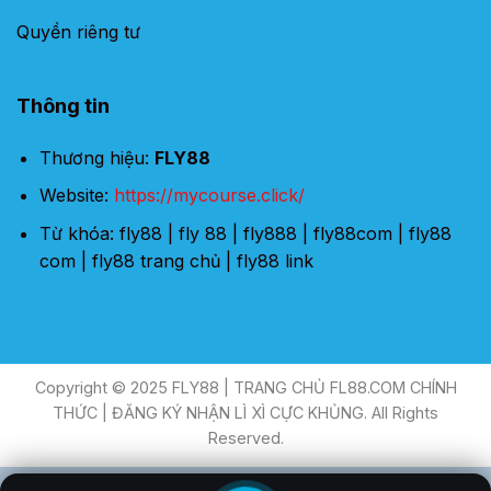
Quyền riêng tư
Thông tin
Thương hiệu:
FLY88
Website:
https://mycourse.click/
Từ khóa: fly88 | fly 88 | fly888 | fly88com | fly88
com | fly88 trang chủ | fly88 link
Copyright © 2025 FLY88 | TRANG CHỦ FL88.COM CHÍNH
THỨC | ĐĂNG KÝ NHẬN LÌ XÌ CỰC KHỦNG. All Rights
Reserved.