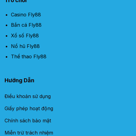
Trò chơi
Casino Fly88
Bắn cá Fly88
Xổ số Fly88
Nổ hũ Fly88
Thể thao Fly88
Hướng Dẫn
Điều khoản sử dụng
Giấy phép hoạt động
Chính sách bảo mật
Miễn trừ trách nhiệm