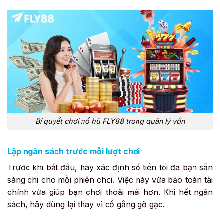
Bí quyết chơi nổ hũ FLY88 trong quản lý vốn
Lập ngân sách trước mỗi lượt chơi
Trước khi bắt đầu, hãy xác định số tiền tối đa bạn sẵn
sàng chi cho mỗi phiên chơi. Việc này vừa bảo toàn tài
chính vừa giúp bạn chơi thoải mái hơn. Khi hết ngân
sách, hãy dừng lại thay vì cố gắng gỡ gạc.