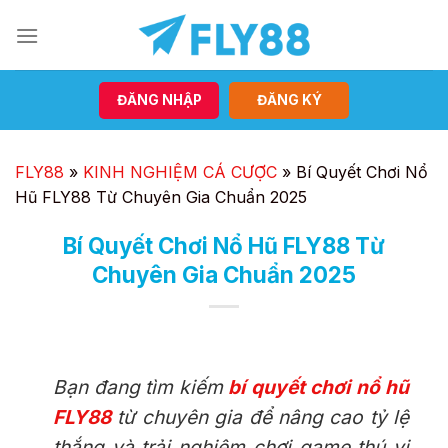
Bỏ
qua
nội
dung
ĐĂNG NHẬP
ĐĂNG KÝ
FLY88
»
KINH NGHIỆM CÁ CƯỢC
»
Bí Quyết Chơi Nổ
Hũ FLY88 Từ Chuyên Gia Chuẩn 2025
Bí Quyết Chơi Nổ Hũ FLY88 Từ
Chuyên Gia Chuẩn 2025
Bạn đang tìm kiếm
bí quyết chơi nổ hũ
FLY88
từ chuyên gia để nâng cao tỷ lệ
thắng và trải nghiệm chơi game thú vị