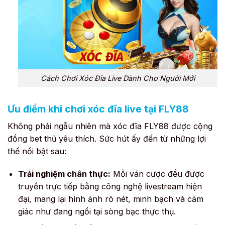
Cách Chơi Xóc Đĩa Live Dành Cho Người Mới
Ưu điểm khi chơi xóc đĩa live tại FLY88
Không phải ngẫu nhiên mà xóc đĩa FLY88 được cộng
đồng bet thủ yêu thích. Sức hút ấy đến từ những lợi
thế nổi bật sau:
Trải nghiệm chân thực:
Mỗi ván cược đều được
truyền trực tiếp bằng công nghệ livestream hiện
đại, mang lại hình ảnh rõ nét, minh bạch và cảm
giác như đang ngồi tại sòng bạc thực thụ.