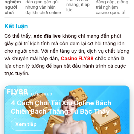
nghiệm
dân gian gần gũi
đẳng cấp, giống
nhàng, ít áp
người
nhưng vẫn hiện
trải nghiệm
lực
chơi
đại khi chơi online
casino quốc tế
Kết luận
Có thể thấy,
xóc đĩa live
không chỉ mang đến phút
giây giải trí kịch tính mà còn đem lại cơ hội thắng lớn
cho người chơi. Với nền tảng uy tín, dịch vụ chất lượng
và khuyến mãi hấp dẫn,
Casino FLY88
chắc chắn là
lựa chọn lý tưởng để bạn bắt đầu hành trình cá cược
trực tuyến.
BÀI VIẾT TIẾP THEO
4 Cách Chơi Tài Xỉu Online Bách
Chiến Bách Thắng Từ Bậc Thầy
Xem tiếp →