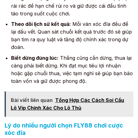
rải rác để hạn chế rủi ro và giữ được cái đầu tỉnh
táo trong suốt cuộc chơi.
Theo dõi lịch sử kết quả:
Mỗi ván xóc đĩa đều để
lại dấu vết. Quan sát chuỗi kết quả trước đó sẽ giúp
bạn tìm ra quy luật và tăng độ chính xác trong dự
đoán.
Biết dừng đúng lúc:
Thắng cũng cần dừng, thua lại
càng phải biết dừng. Khi đạt mục tiêu lợi nhuận
hoặc gặp chuỗi thua, việc tạm nghỉ sẽ giúp bạn bảo
toàn vốn và giữ được phong độ.
Bài viết liên quan
Tổng Hợp Các Cách Soi Cầu
Lô Vip Chính Xác Cho Lô Thủ
Lý do nhiều người chọn FLY88 chơi cược
xóc đĩa