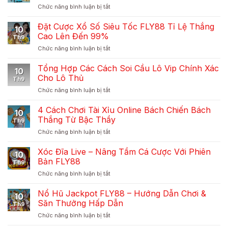
ở
Chức năng bình luận bị tắt
Đề
4
Đặt Cược Xổ Số Siêu Tốc FLY88 Tỉ Lệ Thắng
10
Càng
Cao Lên Đến 99%
Th9
–
ở
Chức năng bình luận bị tắt
Bật
Đặt
Mí
Cược
Tổng Hợp Các Cách Soi Cầu Lô Vip Chính Xác
Chiến
10
Xổ
Thuật
Cho Lô Thủ
Th9
Số
Trúng
ở
Chức năng bình luận bị tắt
Siêu
Giải
Tổng
Tốc
Lớn
Hợp
4 Cách Chơi Tài Xỉu Online Bách Chiến Bách
FLY88
Cùng
10
Các
Tỉ
Thắng Từ Bậc Thầy
FLY88!
Th9
Cách
Lệ
ở
Chức năng bình luận bị tắt
Soi
Thắng
4
Cầu
Cao
Cách
Xóc Đĩa Live – Nâng Tầm Cá Cược Với Phiên
Lô
Lên
10
Chơi
Vip
Bản FLY88
Đến
Th9
Tài
Chính
99%
ở
Chức năng bình luận bị tắt
Xỉu
Xác
Xóc
Online
Cho
Đĩa
Nổ Hũ Jackpot FLY88 – Hướng Dẫn Chơi &
Bách
Lô
10
Live
Chiến
Săn Thưởng Hấp Dẫn
Thủ
Th9
–
Bách
ở
Chức năng bình luận bị tắt
Nâng
Thắng
Nổ
Tầm
Từ