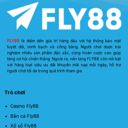
Trực
Tuyến
Đỉnh
Cao
FLY88
là điểm đến giải trí hàng đầu với hệ thống bảo mật
tuyệt đối, minh bạch và công bằng. Người chơi được trải
nghiệm nhiều sản phẩm đặc sắc, cùng hoàn cược cao giúp
tăng cơ hội chiến thắng. Ngoài ra, nền tảng FLY88 còn nổi bật
với hàng loạt siêu ưu đãi khuyến mãi nạp mỗi ngày, hỗ trợ
người chơi tối đa trong quá trình tham gia.
Trò chơi
Casino Fly88
Bắn cá Fly88
Xổ số Fly88