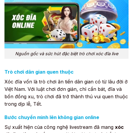
Nguồn gốc và sức hút đặc biệt trò chơi xóc đĩa live
Trò chơi dân gian quen thuộc
Xóc đĩa vốn là trò chơi ăn tiền dân gian có từ lâu đời ở
Việt Nam. Với luật chơi đơn giản, chỉ cần bát, đĩa và
bốn đồng xu, trò chơi đã trở thành thú vui quen thuộc
trong dịp lễ, Tết.
Bước chuyển mình lên không gian online
Sự xuất hiện của công nghệ livestream đã mang
xóc