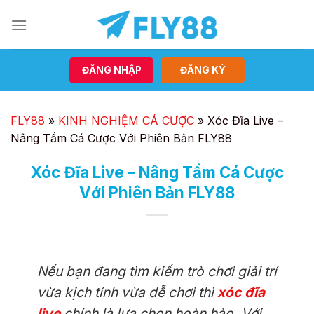
Bỏ
qua
nội
dung
ĐĂNG NHẬP
ĐĂNG KÝ
FLY88
»
KINH NGHIỆM CÁ CƯỢC
»
Xóc Đĩa Live –
Nâng Tầm Cá Cược Với Phiên Bản FLY88
Xóc Đĩa Live – Nâng Tầm Cá Cược
Với Phiên Bản FLY88
Nếu bạn đang tìm kiếm trò chơi giải trí
vừa kịch tính vừa dễ chơi thì
xóc đĩa
live
chính là lựa chọn hoàn hảo. Với