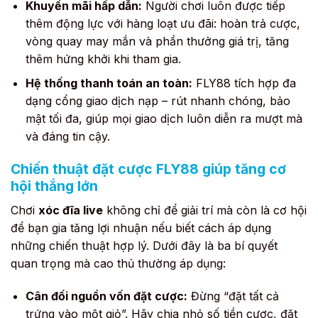
Khuyến mãi hấp dẫn:
Người chơi luôn được tiếp
thêm động lực với hàng loạt ưu đãi: hoàn trả cược,
vòng quay may mắn và phần thưởng giá trị, tăng
thêm hứng khởi khi tham gia.
Hệ thống thanh toán an toàn:
FLY88 tích hợp đa
dạng cổng giao dịch nạp – rút nhanh chóng, bảo
mật tối đa, giúp mọi giao dịch luôn diễn ra mượt mà
và đáng tin cậy.
Chiến thuật đặt cược FLY88 giúp tăng cơ
hội thắng lớn
Chơi
xóc đĩa live
không chỉ để giải trí mà còn là cơ hội
để bạn gia tăng lợi nhuận nếu biết cách áp dụng
những chiến thuật hợp lý. Dưới đây là ba bí quyết
quan trọng mà cao thủ thường áp dụng:
Cân đối nguồn vốn đặt cược:
Đừng “đặt tất cả
trứng vào một giỏ”. Hãy chia nhỏ số tiền cược, đặt