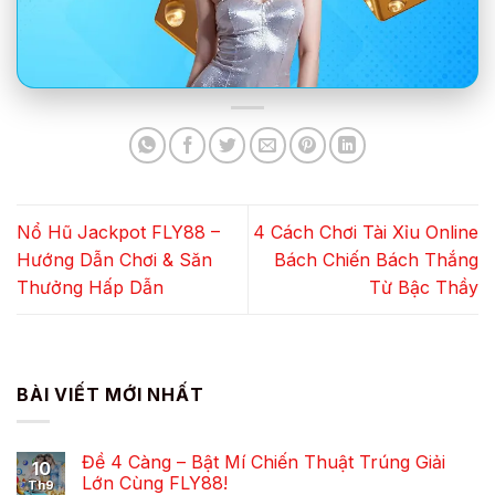
Nổ Hũ Jackpot FLY88 –
4 Cách Chơi Tài Xỉu Online
Hướng Dẫn Chơi & Săn
Bách Chiến Bách Thắng
Thưởng Hấp Dẫn
Từ Bậc Thầy
BÀI VIẾT MỚI NHẤT
Đề 4 Càng – Bật Mí Chiến Thuật Trúng Giải
10
Lớn Cùng FLY88!
Th9