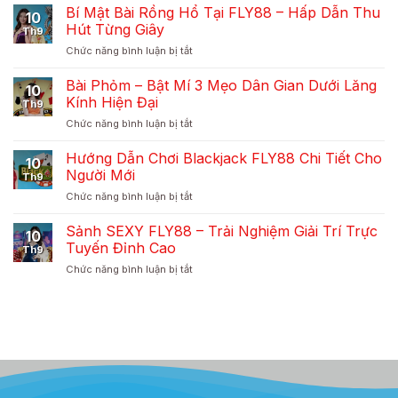
Hũ
Bí Mật Bài Rồng Hổ Tại FLY88 – Hấp Dẫn Thu
Cá
Bậc
10
Jackpot
Cược
Hút Từng Giây
Thầy
Th9
FLY88
Với
ở
Chức năng bình luận bị tắt
–
Phiên
Bí
Hướng
Bản
Mật
Bài Phỏm – Bật Mí 3 Mẹo Dân Gian Dưới Lăng
Dẫn
FLY88
10
Bài
Chơi
Kính Hiện Đại
Th9
Rồng
&
ở
Chức năng bình luận bị tắt
Hổ
Săn
Bài
Tại
Thưởng
Phỏm
Hướng Dẫn Chơi Blackjack FLY88 Chi Tiết Cho
FLY88
Hấp
10
–
–
Người Mới
Dẫn
Th9
Bật
Hấp
ở
Chức năng bình luận bị tắt
Mí
Dẫn
Hướng
3
Thu
Dẫn
Sảnh SEXY FLY88 – Trải Nghiệm Giải Trí Trực
Mẹo
Hút
10
Chơi
Dân
Tuyến Đỉnh Cao
Từng
Th9
Blackjack
Gian
Giây
ở
Chức năng bình luận bị tắt
FLY88
Dưới
Sảnh
Chi
Lăng
SEXY
Tiết
Kính
FLY88
Cho
Hiện
–
Người
Đại
Trải
Mới
Nghiệm
Giải
Trí