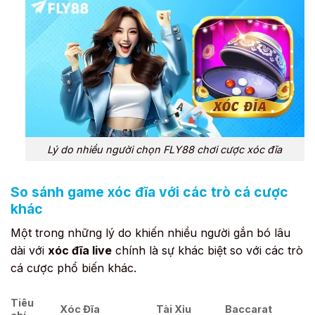
Lý do nhiều người chọn FLY88 chơi cược xóc đĩa
So sánh game xóc đĩa với các trò cá cược
khác
Một trong những lý do khiến nhiều người gắn bó lâu
dài với
xóc đĩa live
chính là sự khác biệt so với các trò
cá cược phổ biến khác.
Tiêu
Xóc Đĩa
Tài Xỉu
Baccarat