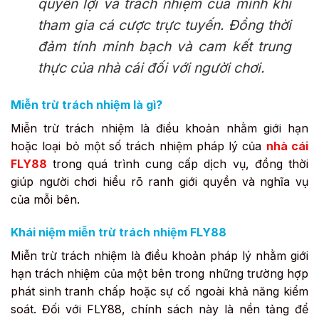
quyền lợi và trách nhiệm của mình khi
tham gia cá cược trực tuyến. Đồng thời
đảm tính minh bạch và cam kết trung
thực của nhà cái đối với người chơi.
Miễn trừ trách nhiệm là gì?
Miễn trừ trách nhiệm là điều khoản nhằm giới hạn
hoặc loại bỏ một số trách nhiệm pháp lý của
nhà cái
FLY88
trong quá trình cung cấp dịch vụ, đồng thời
giúp người chơi hiểu rõ ranh giới quyền và nghĩa vụ
của mỗi bên.
Khái niệm miễn trừ trách nhiệm FLY88
Miễn trừ trách nhiệm là điều khoản pháp lý nhằm giới
hạn trách nhiệm của một bên trong những trường hợp
phát sinh tranh chấp hoặc sự cố ngoài khả năng kiểm
soát. Đối với FLY88, chính sách này là nền tảng để