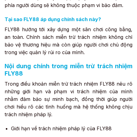
phía người dùng sẽ không thuộc phạm vi bảo đảm.
Tại sao FLY88 áp dụng chính sách này?
FLY88 hướng tới xây dựng một sân chơi công bằng,
an toàn. Chính sách miễn trừ trách nhiệm không chỉ
bảo vệ thương hiệu mà còn giúp người chơi chủ động
trong việc quản lý rủi ro của mình.
Nội dung chính trong miễn trừ trách nhiệm
FLY88
Trong điều khoản miễn trừ trách nhiệm FLY88 nêu rõ
những giới hạn và phạm vi trách nhiệm của mình
nhằm đảm bảo sự minh bạch, đồng thời giúp người
chơi hiểu rõ các tình huống mà hệ thống không chịu
trách nhiệm pháp lý.
Giới hạn về trách nhiệm pháp lý của FLY88