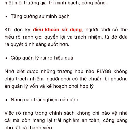
một môi trường giải trí minh bạch, công bằng.
Tăng cường sự minh bạch
Khi đọc kỹ
điều khoản sử dụng
, người chơi có thể
hiểu rõ ranh giới quyền lợi và trách nhiệm, từ đó đưa
ra quyết định sáng suốt hơn.
Giúp quản lý rủi ro hiệu quả
Nhờ biết được những trường hợp nào FLY88 không
chịu trách nhiệm, người chơi có thể chuẩn bị phương
án quản lý vốn và kế hoạch chơi hợp lý.
Nâng cao trải nghiệm cá cược
Việc rõ ràng trong chính sách không chỉ bảo vệ nhà
cái mà còn mang lại trải nghiệm an toàn, công bằng
cho tất cả thành viên.