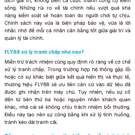
đích giải trí, không biến cá cược thành công cụ kiếm
sống. Những rủi ro về tài chính nếu vượt quá khả
năng kiểm soát sẽ hoàn toàn do người chơi tự chịu.
Chính sách này vừa là biện pháp bảo vệ, vừa là lời
nhắc nhở để mỗi cá nhân cân bằng tốt giữa giải trí và
quản lý tài chính.
FLY88 xử lý tranh chấp như nào?
Miễn trừ trách nhiệm cũng quy định rõ ràng về cơ chế
xử lý tranh chấp. Trong trường hợp hệ thống gặp lỗi
hoặc có sự khác biệt giữa kết quả hiển thị và thực tế,
thương hiệu FLY88 sẽ ưu tiên căn cứ vào dữ liệu đã
được ghi nhận trên máy chủ. Tuy nhiên, nếu sự cố
đến từ bên thứ ba hoặc nguyên nhân khách quan
khác, nhà cái sẽ không chịu trách nhiệm bồi thường.
Điều này tạo nên sự công bằng khi xử lý tình huống,
tránh kéo dài tranh cãi.