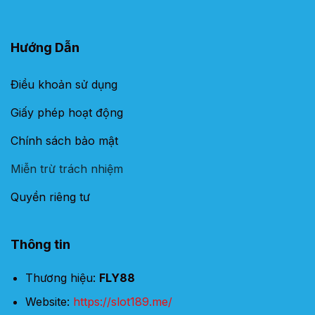
Hướng Dẫn
Điều khoản sử dụng
Giấy phép hoạt động
Chính sách bảo mật
Miễn trừ trách nhiệm
Quyền riêng tư
Thông tin
Thương hiệu:
FLY88
Website:
https://slot189.me/