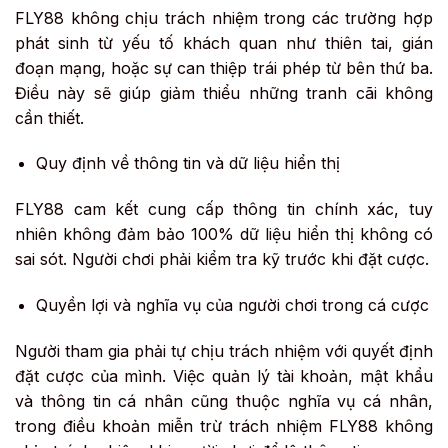
FLY88 không chịu trách nhiệm trong các trường hợp
phát sinh từ yếu tố khách quan như thiên tai, gián
đoạn mạng, hoặc sự can thiệp trái phép từ bên thứ ba.
Điều này sẽ giúp giảm thiểu những tranh cãi không
cần thiết.
Quy định về thông tin và dữ liệu hiển thị
FLY88 cam kết cung cấp thông tin chính xác, tuy
nhiên không đảm bảo 100% dữ liệu hiển thị không có
sai sót. Người chơi phải kiểm tra kỹ trước khi đặt cược.
Quyền lợi và nghĩa vụ của người chơi trong cá cược
Người tham gia phải tự chịu trách nhiệm với quyết định
đặt cược của mình. Việc quản lý tài khoản, mật khẩu
và thông tin cá nhân cũng thuộc nghĩa vụ cá nhân,
trong điều khoản miễn trừ trách nhiệm FLY88 không