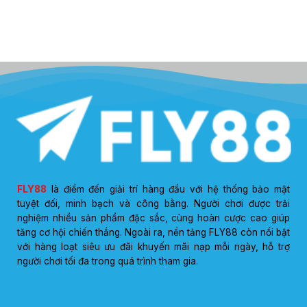
Sảnh
Chi
Lăng
SEXY
Tiết
Kính
FLY88
Cho
Hiện
–
Người
Đại
Trải
Mới
Nghiệm
Giải
Trí
Trực
Tuyến
Đỉnh
Cao
FLY88
là điểm đến giải trí hàng đầu với hệ thống bảo mật
tuyệt đối, minh bạch và công bằng. Người chơi được trải
nghiệm nhiều sản phẩm đặc sắc, cùng hoàn cược cao giúp
tăng cơ hội chiến thắng. Ngoài ra, nền tảng FLY88 còn nổi bật
với hàng loạt siêu ưu đãi khuyến mãi nạp mỗi ngày, hỗ trợ
người chơi tối đa trong quá trình tham gia.