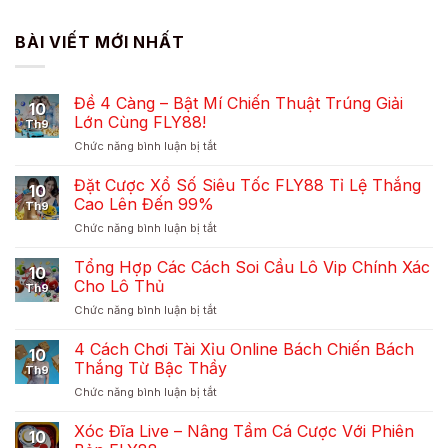
BÀI VIẾT MỚI NHẤT
Đề 4 Càng – Bật Mí Chiến Thuật Trúng Giải
10
Lớn Cùng FLY88!
Th9
ở
Chức năng bình luận bị tắt
Đề
4
Đặt Cược Xổ Số Siêu Tốc FLY88 Tỉ Lệ Thắng
10
Càng
Cao Lên Đến 99%
Th9
–
ở
Chức năng bình luận bị tắt
Bật
Đặt
Mí
Cược
Tổng Hợp Các Cách Soi Cầu Lô Vip Chính Xác
Chiến
10
Xổ
Thuật
Cho Lô Thủ
Th9
Số
Trúng
ở
Chức năng bình luận bị tắt
Siêu
Giải
Tổng
Tốc
Lớn
Hợp
4 Cách Chơi Tài Xỉu Online Bách Chiến Bách
FLY88
Cùng
10
Các
Tỉ
Thắng Từ Bậc Thầy
FLY88!
Th9
Cách
Lệ
ở
Chức năng bình luận bị tắt
Soi
Thắng
4
Cầu
Cao
Cách
Xóc Đĩa Live – Nâng Tầm Cá Cược Với Phiên
Lô
Lên
10
Chơi
Vip