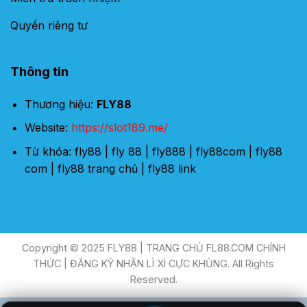
Quyền riêng tư
Thông tin
Thương hiệu:
FLY88
Website:
https://slot189.me/
Từ khóa: fly88 | fly 88 | fly888 | fly88com | fly88
com | fly88 trang chủ | fly88 link
Copyright © 2025 FLY88 | TRANG CHỦ FL88.COM CHÍNH
THỨC | ĐĂNG KÝ NHẬN LÌ XÌ CỰC KHỦNG. All Rights
Reserved.