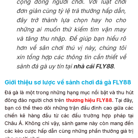
cộng đồng người chơi. Với luật chơi
đơn giản cùng tỷ lệ trả thưởng hấp dẫn,
đây trở thành lựa chọn hay ho cho
những ai muốn thử kiếm tìm vận may
và tăng thu nhập. Để giúp bạn hiểu rõ
hơn về sân chơi thú vị này, chúng tôi
xin tổng hợp các thông tin cần thiết về
sảnh đá gà uy tín tại
nhà cái FLY88
.
Giới thiệu sơ lược về sảnh chơi đá gà FLY88
Đá gà là một trong những hạng mục nổi bật và thu hút
đông đảo người chơi trên
thương hiệu FLY88
. Tại đây,
bạn có thể theo dõi những trận đấu đỉnh cao giữa các
chiến kê hàng đầu từ các đấu trường hợp pháp tại
Châu Á. Không chỉ vậy, sảnh game này còn mang đến
các kèo cược hấp dẫn cùng những phần thưởng giá trị