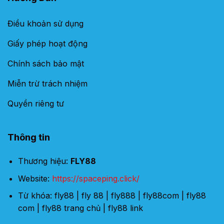
Điều khoản sử dụng
Giấy phép hoạt động
Chính sách bảo mật
Miễn trừ trách nhiệm
Quyền riêng tư
Thông tin
Thương hiệu:
FLY88
Website:
https://spaceping.click/
Từ khóa: fly88 | fly 88 | fly888 | fly88com | fly88
com | fly88 trang chủ | fly88 link