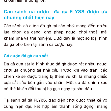
khoản tiền thưởng lớn.
Các sảnh cá cược đá gà FLY88 được ưa
chuộng nhất hiện nay
Các sảnh cá cược đá gà tại sân chơi mang đến nhiều
lựa chọn đa dạng, cho phép người chơi thoải mái
khám phá và trải nghiệm. Dưới đây là một số loại hình
đá gà phổ biến tại sảnh cá cược này:
Cá cược đá gà cựa sắt
Đá gà cựa sắt là hình thức đá gà được rất nhiều người
chơi ưa chuộng tại nhà cái. Trước khi vào trận, các
chiến kê sẽ được trang bị thêm vũ khí là những chiếc
cựa sắt sắc bén gắn vào chân. Một cú đá chính xác
có thể khiến đối thủ bị hạ gục ngay tại sàn đấu.
Tại sảnh đá gà FLY88, giao diện chơi được thiết kế vô
cùng hiện đại, kết hợp âm thanh sống động, mang