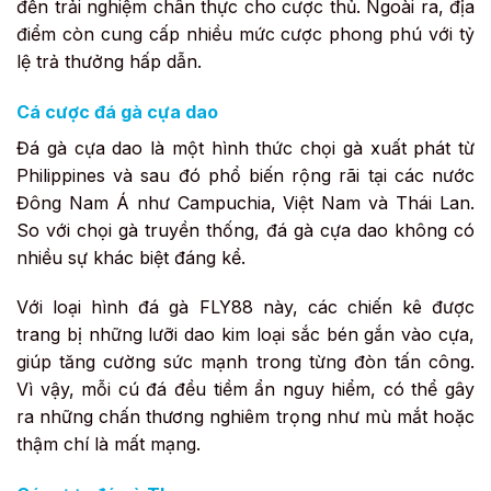
đến trải nghiệm chân thực cho cược thủ. Ngoài ra, địa
điểm còn cung cấp nhiều mức cược phong phú với tỷ
lệ trả thưởng hấp dẫn.
Cá cược đá gà cựa dao
Đá gà cựa dao là một hình thức chọi gà xuất phát từ
Philippines và sau đó phổ biến rộng rãi tại các nước
Đông Nam Á như Campuchia, Việt Nam và Thái Lan.
So với chọi gà truyền thống, đá gà cựa dao không có
nhiều sự khác biệt đáng kể.
Với loại hình đá gà FLY88 này, các chiến kê được
trang bị những lưỡi dao kim loại sắc bén gắn vào cựa,
giúp tăng cường sức mạnh trong từng đòn tấn công.
Vì vậy, mỗi cú đá đều tiềm ẩn nguy hiểm, có thể gây
ra những chấn thương nghiêm trọng như mù mắt hoặc
thậm chí là mất mạng.