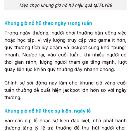
Mẹo chọn khung giờ nổ hũ hiệu quả tại FLY88
Khung giờ nổ hũ theo ngày trong tuần
Trong ngày thường, người chơi thường bận công việc
hoặc học tập, vì vậy lượng truy cập vào game ít hơn,
quỹ thưởng tích lũy chậm và jackpot cũng khó “bung”
nhanh. Ngược lại, vào cuối tuần, khi nhiều người có
thời gian rảnh, lượng người tham gia tăng mạnh, lượt
quay liên tục khiến quỹ thưởng đầy nhanh chóng.
Chính sự sôi động này làm cho khung giờ vàng cuối
tuần thường dễ xuất hiện jackpot lớn hơn so với ngày
thường.
Khung giờ nổ hũ theo sự kiện, ngày lễ
Vào các dịp lễ hoặc sự kiện đặc biệt, nhà phát hành
thường tăng tỷ lệ trả thưởng để thu hút người chơi.