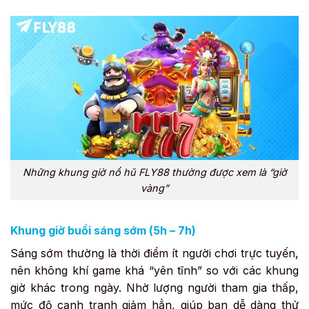
Những khung giờ nổ hũ FLY88 thường được xem là “giờ
vàng”
Khung giờ buổi sáng sớm (5h – 7h)
Sáng sớm thường là thời điểm ít người chơi trực tuyến,
nên không khí game khá “yên tĩnh” so với các khung
giờ khác trong ngày. Nhờ lượng người tham gia thấp,
mức độ cạnh tranh giảm hẳn, giúp bạn dễ dàng thử