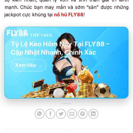
mạnh. Chúc bạn may mắn và sớm “săn” được những
jackpot cực khủng tại
nổ hũ FLY88
!
BÀI VIẾT TIẾP THEO
Tỷ Lệ Kèo Hôm Nay Tại FLY88 –
Cập Nhật Nhanh, Chính Xác
Xem tiếp →