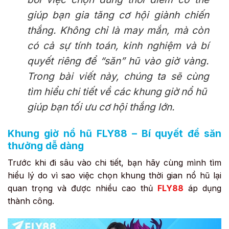
giúp bạn gia tăng cơ hội giành chiến
thắng. Không chỉ là may mắn, mà còn
có cả sự tính toán, kinh nghiệm và bí
quyết riêng để “săn” hũ vào giờ vàng.
Trong bài viết này, chúng ta sẽ cùng
tìm hiểu chi tiết về các khung giờ nổ hũ
giúp bạn tối ưu cơ hội thắng lớn.
Khung giờ nổ hũ FLY88 – Bí quyết để săn
thưởng dễ dàng
Trước khi đi sâu vào chi tiết, bạn hãy cùng mình tìm
hiểu lý do vì sao việc chọn khung thời gian nổ hũ lại
quan trọng và được nhiều cao thủ
FLY88
áp dụng
thành công.