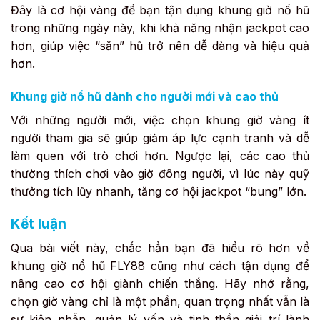
Đây là cơ hội vàng để bạn tận dụng khung giờ nổ hũ
trong những ngày này, khi khả năng nhận jackpot cao
hơn, giúp việc “săn” hũ trở nên dễ dàng và hiệu quả
hơn.
Khung giờ nổ hũ dành cho người mới và cao thủ
Với những người mới, việc chọn khung giờ vàng ít
người tham gia sẽ giúp giảm áp lực cạnh tranh và dễ
làm quen với trò chơi hơn. Ngược lại, các cao thủ
thường thích chơi vào giờ đông người, vì lúc này quỹ
thưởng tích lũy nhanh, tăng cơ hội jackpot “bung” lớn.
Kết luận
Qua bài viết này, chắc hẳn bạn đã hiểu rõ hơn về
khung giờ nổ hũ FLY88 cũng như cách tận dụng để
nâng cao cơ hội giành chiến thắng. Hãy nhớ rằng,
chọn giờ vàng chỉ là một phần, quan trọng nhất vẫn là
sự kiên nhẫn, quản lý vốn và tinh thần giải trí lành